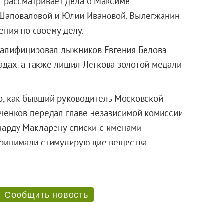
К рассматривает дела о Максиме
 Шаповаловой и Юлии Ивановой. Вылегжанин
ения по своему делу.
валифицировал лыжников Евгения Белова
адах, а также лишил Легкова золотой медали
о, как бывший руководитель Московской
ченков передал главе независимой комиссии
чарду Макларену списки с именами
бы принимали стимулирующие вещества.
Сообщить новость