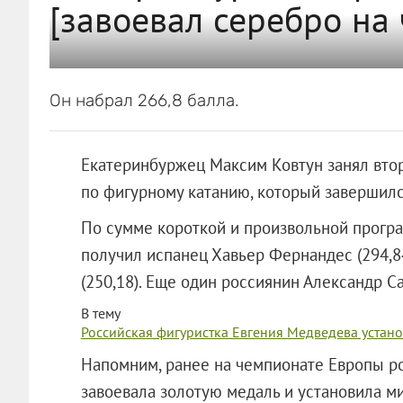
[завоевал серебро на
Он набрал 266,8 балла.
Екатеринбуржец Максим Ковтун занял вто
по фигурному катанию, который завершилс
По сумме короткой и произвольной програм
получил испанец Хавьер Фернандес (294,8
(250,18). Еще один россиянин Александр С
В тему
Российская фигуристка Евгения Медведева устан
Напомним, ранее на чемпионате Европы р
завоевала золотую медаль и установила м