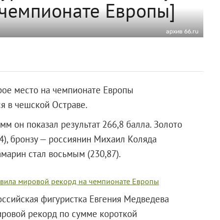
 чемпионате Европы]
архив 66.ru
рое место на чемпионате Европы
я в чешской Остраве.
м он показал результат 266,8 балла. Золото
4), бронзу — россиянин Михаил Коляда
амарин стал восьмым (230,87).
овила мировой рекорд на чемпионате Европы
оссийская фигуристка Евгения Медведева
ировой рекорд по сумме короткой