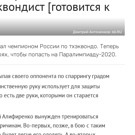
вондист [готовится к
Дмитрий Антоненков; 66.RU
тал чемпионом России по тхэквондо. Теперь
оях, чтобы попасть на Паралимпиаду-2020.
сыпая своего оппонента по спаррингу градом
инственную руку использует для защиты
го есть две руки, которыми он старается
й Алифиренко вынужден тренироваться
ичинам. Во-первых, позже, в бою с таким
будет легче его одолеть. А во-вторых,