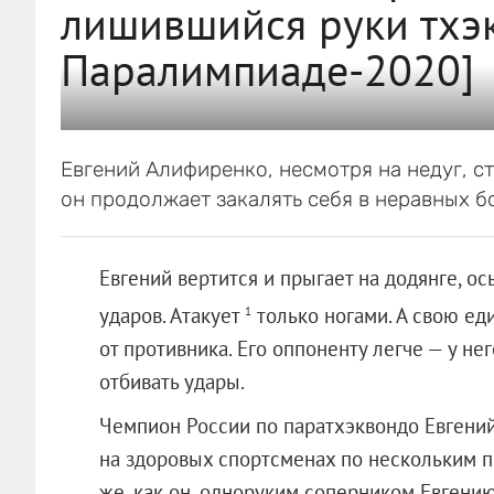
лишившийся руки тхэк
Паралимпиаде-2020]
Евгений Алифиренко, несмотря на недуг, с
он продолжает закалять себя в неравных б
Евгений вертится и прыгает на додянге, о
ударов. Атакует
только ногами. А свою ед
1
от противника. Его оппоненту легче — у не
отбивать удары.
Чемпион России по паратхэквондо Евгени
на здоровых спортсменах по нескольким пр
же, как он, одноруким соперником Евгению 