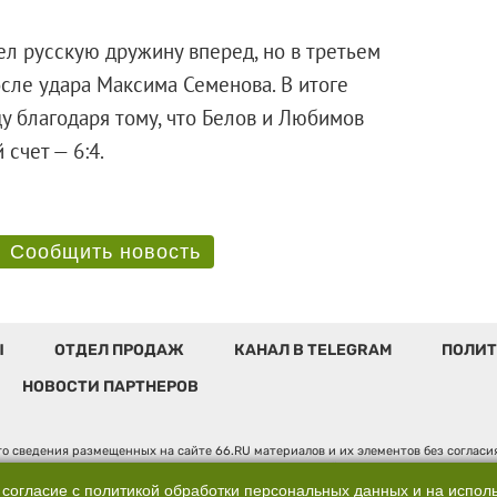
ел русскую дружину вперед, но в третьем
осле удара Максима Семенова. В итоге
у благодаря тому, что Белов и Любимов
ьный счет — 6:4.
Сообщить новость
Ы
ОТДЕЛ ПРОДАЖ
КАНАЛ В TELEGRAM
ПОЛИТ
НОВОСТИ ПАРТНЕРОВ
о сведения размещенных на сайте 66.RU материалов и их элементов без соглас
 по надзору в сфере связи, информационных технологий и массовых коммуникаци
". Юридический адрес: 620014, Свердловская обл., г. Екатеринбург, ул. Бориса 
 согласие с
политикой обработки персональных данных
и на испол