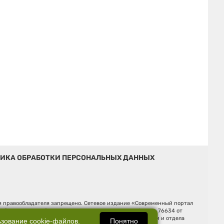
ИКА ОБРАБОТКИ ПЕРСОНАЛЬНЫХ ДАННЫХ
ия правообладателя запрещено. Сетевое издание «Современный портал
й (Роскомнадзор). Регистрационный номер ЭЛ № ФС 77 - 76634 от
Ельцина, строение 3, оф. 7015 Фактический адрес редакции и отдела
Понятно
ьзование
cookie-файлов
.