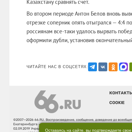
Казахстану сравнять счет.
Во втором периоде Антон Белов вновь выв
отрезке соперник опять отыгрался — 4:4 п
россиянам все-таки удалось вырвать побед
оформили дубли, установив окончател
ЧИТАЙТЕ НАС В СОЦСЕТЯХ:
КОНТАКТ
COOKIE
©2007—2026 66.RU. Воспроизведение, сообщение, доведение до всеобщег
Екатеринбурга — «66.ru» (18+) зарегистрировано Федеральной службой
02.09.2019 Учредитель: Общество с ограниченной ответственностью "66.ру
Оставаясь на сайте, вы подтверждаете свое