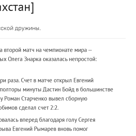
ахстан]
усской дружины.
а второй матч на чемпионате мира —
ых Олега Знарка оказалась непростой:
и раза. Счет в матче открыл Евгений
 полторы минуты Дастин Бойд в большинстве
зу Роман Старченко вывел сборную
бимов сделал счет 2:2.
рвалась вперед благодаря голу Сергея
ерыва Евгений Рымарев вновь помог