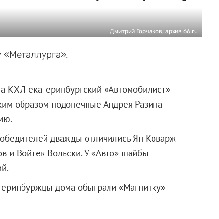
Дмитрий Горчаков; архив 66.ru
у «Металлурга».
та КХЛ екатеринбургский «Автомобилист»
аким образом подопечные Андрея Разина
ию.
е победителей дважды отличились Ян Коварж
ов и Войтек Вольски. У «Авто» шайбы
й.
катеринбуржцы дома обыграли «Магнитку»