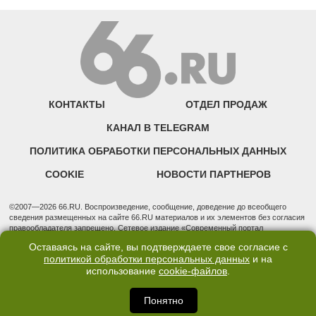
КОНТАКТЫ
ОТДЕЛ ПРОДАЖ
КАНАЛ В TELEGRAM
ПОЛИТИКА ОБРАБОТКИ ПЕРСОНАЛЬНЫХ ДАННЫХ
COOKIE
НОВОСТИ ПАРТНЕРОВ
©2007—2026 66.RU. Воспроизведение, сообщение, доведение до всеобщего
сведения размещенных на сайте 66.RU материалов и их элементов без согласия
правообладателя запрещено. Сетевое издание «Современный портал
Екатеринбурга — «66.ru» (18+) зарегистрировано Федеральной службой по
Оставаясь на сайте, вы подтверждаете свое согласие с
надзору в сфере связи, информационных технологий и массовых коммуникаций
политикой обработки персональных данных
и на
(Роскомнадзор). Регистрационный номер ЭЛ № ФС 77 - 76634 от 02.09.2019
использование
cookie-файлов
.
Учредитель: Общество с ограниченной ответственностью "66.ру". Юридический
адрес: 620014, Свердловская обл., г. Екатеринбург, ул. Бориса Ельцина, строение
3, оф. 7015 Фактический адрес редакции и отдела продаж: 620014, Свердловская
Понятно
обл., г. Екатеринбург, ул. Бориса Ельцина, д. 3, оф. 7015, +7 (343) 288-50-66
info@news.66.ru Главный редактор: Шлыков Дмитрий Владимирович