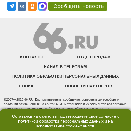
Сообщить новость
КОНТАКТЫ
ОТДЕЛ ПРОДАЖ
КАНАЛ В TELEGRAM
ПОЛИТИКА ОБРАБОТКИ ПЕРСОНАЛЬНЫХ ДАННЫХ
COOKIE
НОВОСТИ ПАРТНЕРОВ
©2007—2026 66.RU. Воспроизведение, сообщение, доведение до всеобщего
сведения размещенных на сайте 66.RU материалов и их элементов без согласия
правообладателя запрещено. Сетевое издание «Современный портал
Екатеринбурга — «66.ru» (18+) зарегистрировано Федеральной службой по
Оставаясь на сайте, вы подтверждаете свое согласие с
надзору в сфере связи, информационных технологий и массовых коммуникаций
политикой обработки персональных данных
и на
(Роскомнадзор). Регистрационный номер ЭЛ № ФС 77 - 76634 от 02.09.2019
использование
cookie-файлов
.
Учредитель: Общество с ограниченной ответственностью "66.ру". Юридический
адрес: 620014, Свердловская обл., г. Екатеринбург, ул. Бориса Ельцина, строение