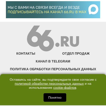
КОНТАКТЫ
ОТДЕЛ ПРОДАЖ
КАНАЛ В TELEGRAM
ПОЛИТИКА ОБРАБОТКИ ПЕРСОНАЛЬНЫХ ДАННЫХ
COOKIE
Оставаясь на сайте, вы подтверждаете свое согласие с
политикой обработки персональных данных
и на
использование
cookie-файлов
.
©2007—2025 66.RU. Воспроизведение, сообщение, доведение до всеобщего
сведения размещенных на сайте 66.RU материалов и их элементов без согласия
правообладателя запрещено. Сетевое издание «Современный портал
Понятно
Екатеринбурга — «66.ru» (18+) зарегистрировано Федеральной службой по
надзору в сфере связи, информационных технологий и массовых коммуникаций
(Роскомнадзор). Регистрационный номер ЭЛ № ФС 77 - 76634 от 02.09.2019