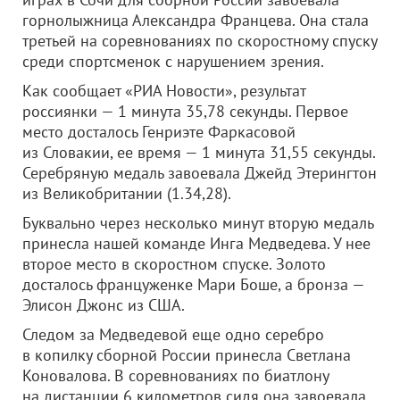
горнолыжница Александра Францева. Она стала
третьей на соревнованиях по скоростному спуску
среди спортсменок с нарушением зрения.
Как сообщает «РИА Новости», результат
россиянки — 1 минута 35,78 секунды. Первое
место досталось Генриэте Фаркасовой
из Словакии, ее время — 1 минута 31,55 секунды.
Серебряную медаль завоевала Джейд Этерингтон
из Великобритании (1.34,28).
Буквально через несколько минут вторую медаль
принесла нашей команде Инга Медведева. У нее
второе место в скоростном спуске. Золото
досталось француженке Мари Боше, а бронза —
Элисон Джонс из США.
Следом за Медведевой еще одно серебро
в копилку сборной России принесла Светлана
Коновалова. В соревнованиях по биатлону
на дистанции 6 километров сидя она завоевала