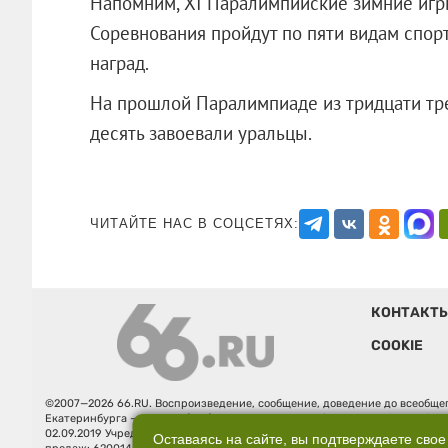
Напомним, XI Паралимпийские зимние игры 
Соревнования пройдут по пяти видам спорт
наград.
На прошлой Паралимпиаде из тридцати тре
десять завоевали уральцы.
ЧИТАЙТЕ НАС В СОЦСЕТЯХ:
КОНТАКТ
COOKIE
©2007—2026 66.RU. Воспроизведение, сообщение, доведение до всеобщег
Екатеринбурга — «66.ru» (18+) зарегистрировано Федеральной службой
02.09.2019 Учредитель: Общество с ограниченной ответственностью "66.ру
Оставаясь на сайте, вы подтверждаете свое