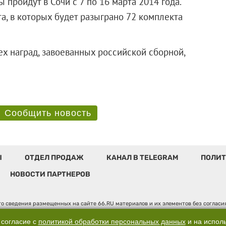
пройдут в Сочи с 7 по 16 марта 2014 года.
а, в которых будет разыграно 72 комплекта
х наград, завоеванных российской сборной,
Сообщить новость
Ы
ОТДЕЛ ПРОДАЖ
КАНАЛ В TELEGRAM
ПОЛИТ
НОВОСТИ ПАРТНЕРОВ
о сведения размещенных на сайте 66.RU материалов и их элементов без соглас
 по надзору в сфере связи, информационных технологий и массовых коммуникаци
". Юридический адрес: 620014, Свердловская обл., г. Екатеринбург, ул. Бориса 
 согласие с
политикой обработки персональных данных
и на испол