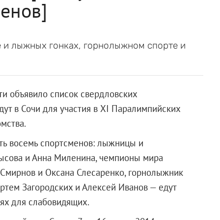
енов]
е и лыжных гонках, горнолыжном спорте и
ти объявило список свердловских
ут в Сочи для участия в XI Паралимпийских
мства.
ять восемь спортсменов: лыжницы и
ысова и Анна Миленина, чемпионы мира
й Смирнов и Оксана Слесаренко, горнолыжник
ртем Загородских и Алексей Иванов — едут
ях для слабовидящих.