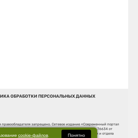
ИКА ОБРАБОТКИ ПЕРСОНАЛЬНЫХ ДАННЫХ
ия правообладателя запрещено. Сетевое издание «Современный портал
й (Роскомнадзор). Регистрационный номер ЭЛ № ФС 77 - 76634 от
Ельцина, строение 3, оф. 7015 Фактический адрес редакции и отдела
Понятно
ьзование
cookie-файлов
.