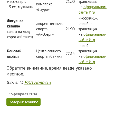
масс-старт,
21:00
трансляция
комплекс
15 км, мужчины
на
официальном
«Лаура»
сайте Игр
«Россия-1»,
Фигурное
дворец зимнего
онлайн-
катание
спорта
21:00
трансляция
танцы на льду,
«Айсберг»
на
официальном
короткий танец
сайте Игр
онлайн-
Бобслей
Центр санного
трансляция
22:15
двойки
спорта «Санки»
на
официальном
сайте Игр
Обратите внимание, время везде указано
местное.
Фото: ©
РИА Новости
16 февраля 2014
Автор/Источник