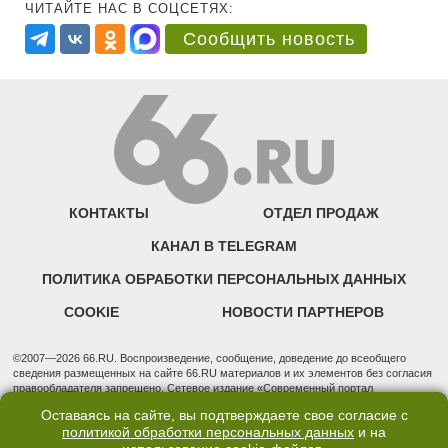
ЧИТАЙТЕ НАС В СОЦСЕТЯХ:
Сообщить новость
КОНТАКТЫ
ОТДЕЛ ПРОДАЖ
КАНАЛ В TELEGRAM
ПОЛИТИКА ОБРАБОТКИ ПЕРСОНАЛЬНЫХ ДАННЫХ
COOKIE
НОВОСТИ ПАРТНЕРОВ
©2007—2026 66.RU. Воспроизведение, сообщение, доведение до всеобщего
сведения размещенных на сайте 66.RU материалов и их элементов без согласия
правообладателя запрещено. Сетевое издание «Современный портал
Екатеринбурга — «66.ru» (18+) зарегистрировано Федеральной службой по
Оставаясь на сайте, вы подтверждаете свое согласие с
надзору в сфере связи, информационных технологий и массовых коммуникаций
политикой обработки персональных данных
и на
(Роскомнадзор). Регистрационный номер ЭЛ № ФС 77 - 76634 от 02.09.2019