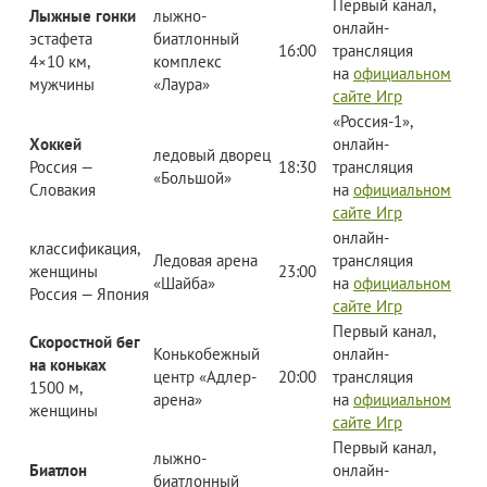
Первый канал,
Лыжные гонки
лыжно-
онлайн-
эстафета
биатлонный
16:00
трансляция
4×10 км,
комплекс
на
официальном
мужчины
«Лаура»
сайте Игр
«Россия-1»,
Хоккей
онлайн-
ледовый дворец
Россия —
18:30
трансляция
«Большой»
Словакия
на
официальном
сайте Игр
онлайн-
классификация,
Ледовая арена
трансляция
женщины
23:00
«Шайба»
на
официальном
Россия — Япония
сайте Игр
Первый канал,
Скоростной бег
Конькобежный
онлайн-
на коньках
центр «Адлер-
20:00
трансляция
1500 м,
арена»
на
официальном
женщины
сайте Игр
Первый канал,
лыжно-
Биатлон
онлайн-
биатлонный