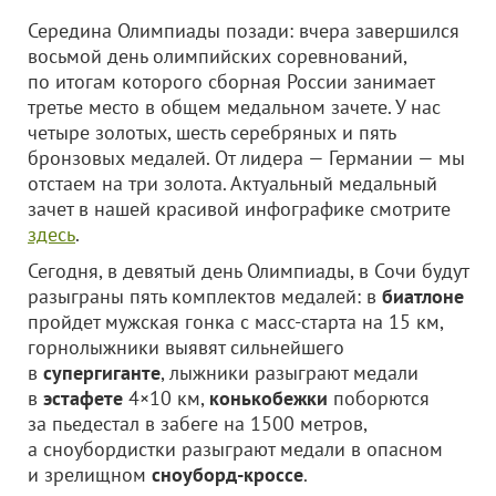
Середина Олимпиады позади: вчера завершился
восьмой день олимпийских соревнований,
по итогам которого сборная России занимает
третье место в общем медальном зачете. У нас
четыре золотых, шесть серебряных и пять
бронзовых медалей. От лидера — Германии — мы
отстаем на три золота. Актуальный медальный
зачет в нашей красивой инфографике смотрите
здесь
.
Сегодня, в девятый день Олимпиады, в Сочи будут
разыграны пять комплектов медалей: в
биатлоне
пройдет мужская гонка с масс-старта на 15 км,
горнолыжники выявят сильнейшего
в
супергиганте
, лыжники разыграют медали
в
эстафете
4×10 км,
конькобежки
поборются
за пьедестал в забеге на 1500 метров,
а сноубордистки разыграют медали в опасном
и зрелищном
сноуборд-кроссе
.