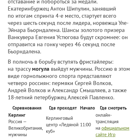
отставание и побороться за медали.
Екатеринбуржец Антон Шипулин, занявший
по итогам спринта 4-е место, стартует всего
через шесть секунд после лидера, норвежца Уле-
Эйнара Бьорндалена. Шансы золотого призера
Ванкувера Евгения Устюгова будут скромнее: он
отправится на гонку через 46 секунд после
Бьорндалена.
В полночь в борьбу вступять фристайлеры:
на трассу
могула
выйдут мужчины. Россию в этом
виде горнолыжного спорта представляют
четверо россиян: пермяки Сергей Волков,
Андрей Волков и Александр Смышляев, а также
18-летний петербуржец Алексей Павленко.
Соревнования
Где проходят
Начало
Где смотреть
Керлинг
онлайн-
Керлинговый
Россия —
трансляция
центр «Ледяной
11:00
Великобритания,
на
официальном
куб»
мужчины
сайте Игр