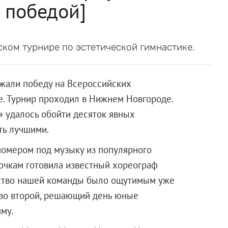
 победой]
ком турнире по эстетической гимнастике.
жали победу на Всероссийских
е. Турнир проходил в Нижнем Новгороде.
» удалось обойти десяток явных
ть лучшими.
номером под музыку из популярного
очкам готовила известный хореограф
ство нашей команды было ощутимым уже
и во второй, решающий день юные
му.