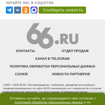
ЧИТАЙТЕ НАС В СОЦСЕТЯХ:
Сообщить новость
КОНТАКТЫ
ОТДЕЛ ПРОДАЖ
КАНАЛ В TELEGRAM
ПОЛИТИКА ОБРАБОТКИ ПЕРСОНАЛЬНЫХ ДАННЫХ
COOKIE
НОВОСТИ ПАРТНЕРОВ
©2007—2026 66.RU. Воспроизведение, сообщение, доведение до всеобщего
сведения размещенных на сайте 66.RU материалов и их элементов без согласия
правообладателя запрещено. Сетевое издание «Современный портал
Екатеринбурга — «66.ru» (18+) зарегистрировано Федеральной службой по
Оставаясь на сайте, вы подтверждаете свое согласие с
надзору в сфере связи, информационных технологий и массовых коммуникаций
политикой обработки персональных данных
и на
(Роскомнадзор). Регистрационный номер ЭЛ № ФС 77 - 76634 от 02.09.2019