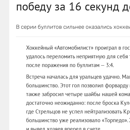
победу за 16 секунд д
В серии буллитов сильнее оказались хокке
Хоккейный «Автомобилист» проиграл в гос
удалось переломить неприятную для себя 
после поражения по буллитам — 3:4.
Встреча началась для уральцев удачно. М
большинство. Этот гол позволил форварду
также забросил четыре шайбы нашей кома
достаточно неожиданно: после броска Кул
где Стрельцов не успел нейтрализовать К
большинство уже реализовало «Торпедо».
и вывел хозяев вперед в счете.