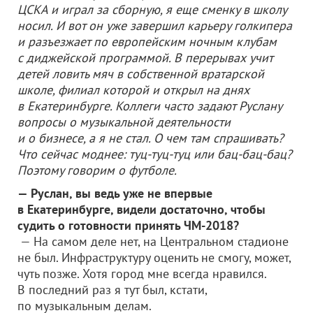
ЦСКА и играл за сборную, я еще сменку в школу
носил. И вот он уже завершил карьеру голкипера
и разъезжает по европейским ночным клубам
с диджейской программой. В перерывах учит
детей ловить мяч в собственной вратарской
школе, филиал которой и открыл на днях
в Екатеринбурге. Коллеги часто задают Руслану
вопросы о музыкальной деятельности
и о бизнесе, а я не стал. О чем там спрашивать?
Что сейчас моднее: туц-туц-туц или бац-бац-бац?
Поэтому говорим о футболе.
— Руслан, вы ведь уже не впервые
в Екатеринбурге, видели достаточно, чтобы
судить о готовности принять ЧМ-2018?
— На самом деле нет, на Центральном стадионе
не был. Инфраструктуру оценить не смогу, может,
чуть позже. Хотя город мне всегда нравился.
В последний раз я тут был, кстати,
по музыкальным делам.