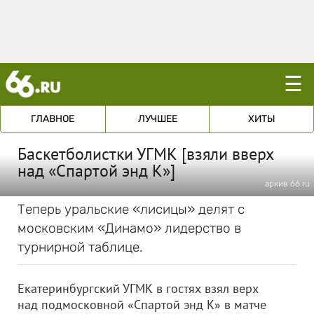
☰
ГЛАВНОЕ
ЛУЧШЕЕ
ХИТЫ
Баскетболистки УГМК [взяли вверх
над «Спартой энд К»]
архив 66.ru
Теперь уральские «лисицы» делят с
московским «Динамо» лидерство в
турнирной таблице.
Екатеринбургский УГМК в гостях взял верх
над подмосковной «Спартой энд К» в матче