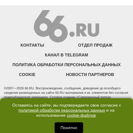
КОНТАКТЫ
ОТДЕЛ ПРОДАЖ
КАНАЛ В TELEGRAM
ПОЛИТИКА ОБРАБОТКИ ПЕРСОНАЛЬНЫХ ДАННЫХ
COOKIE
НОВОСТИ ПАРТНЕРОВ
©2007—2026 66.RU. Воспроизведение, сообщение, доведение до всеобщего
сведения размещенных на сайте 66.RU материалов и их элементов без согласия
правообладателя запрещено. Сетевое издание «Современный портал
Екатеринбурга — «66.ru» (18+) зарегистрировано Федеральной службой по
Оставаясь на сайте, вы подтверждаете свое согласие с
надзору в сфере связи, информационных технологий и массовых коммуникаций
политикой обработки персональных данных
и на
(Роскомнадзор). Регистрационный номер ЭЛ № ФС 77 - 76634 от 02.09.2019
использование
cookie-файлов
.
Учредитель: Общество с ограниченной ответственностью "66.ру". Юридический
адрес: 620014, Свердловская обл., г. Екатеринбург, ул. Бориса Ельцина, строение
3, оф. 7015 Фактический адрес редакции и отдела продаж: 620014, Свердловская
Понятно
обл., г. Екатеринбург, ул. Бориса Ельцина, д. 3, оф. 7015, +7 (343) 288-50-66
info@news.66.ru Главный редактор: Шлыков Дмитрий Владимирович