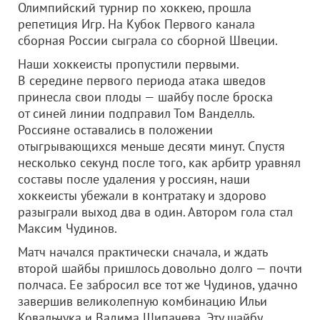
Олимпийский турнир по хоккею, прошла
репетиция Игр. На Кубок Первого канала
сборная России сыграла со сборной Швеции.
Наши хоккеисты пропустили первыми.
В середине первого периода атака шведов
принесла свои плоды — шайбу после броска
от синей линии подправил Том Ванделль.
Россияне оставались в положении
отыгрывающихся меньше десяти минут. Спустя
несколько секунд после того, как арбитр уравнял
составы после удаления у россиян, наши
хоккеисты убежали в контратаку и здорово
разыграли выход два в один. Автором гола стал
Максим Чудинов.
Матч начался практически сначала, и ждать
второй шайбы пришлось довольно долго — почти
полчаса. Ее забросил все тот же Чудинов, удачно
завершив великолепную комбинацию Ильи
Ковальчука и Вадима Шипачева. Эту шайбу