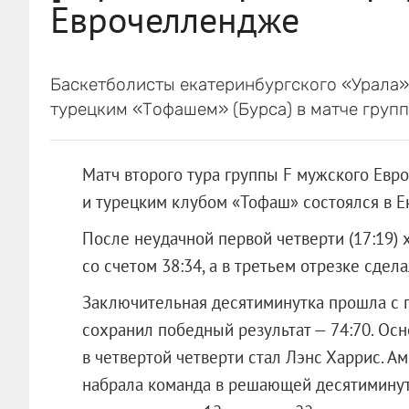
Еврочеллендже
Баскетболисты екатеринбургского «Урала»
турецким «Тофашем» (Бурса) в матче групп
Матч второго тура группы F мужского Евр
и турецким клубом «Тофаш» состоялся в Е
После неудачной первой четверти (17:19)
со счетом 38:34, а в третьем отрезке сдела
Заключительная десятиминутка прошла с п
сохранил победный результат — 74:70. Ос
в четвертой четверти стал Лэнс Харрис. Ам
набрала команда в решающей десятиминут