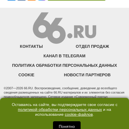
КОНТАКТЫ
ОТДЕЛ ПРОДАЖ
КАНАЛ В TELEGRAM
ПОЛИТИКА ОБРАБОТКИ ПЕРСОНАЛЬНЫХ ДАННЫХ
COOKIE
НОВОСТИ ПАРТНЕРОВ
©2007—2026 66.RU. Воспроизведение, сообщение, доведение до всеобщего
сведения размещенных на сайте 66.RU материалов и их элементов без согласия
правообладателя запрещено. Сетевое издание «Современный портал
Екатеринбурга — «66.ru» (18+) зарегистрировано Федеральной службой по
Оставаясь на сайте, вы подтверждаете свое согласие с
надзору в сфере связи, информационных технологий и массовых коммуникаций
политикой обработки персональных данных
и на
(Роскомнадзор). Регистрационный номер ЭЛ № ФС 77 - 76634 от 02.09.2019
использование
cookie-файлов
.
Учредитель: Общество с ограниченной ответственностью "66.ру". Юридический
адрес: 620014, Свердловская обл., г. Екатеринбург, ул. Бориса Ельцина, строение
3, оф. 7015 Фактический адрес редакции и отдела продаж: 620014, Свердловская
Понятно
обл., г. Екатеринбург, ул. Бориса Ельцина, д. 3, оф. 7015, +7 (343) 288-50-66