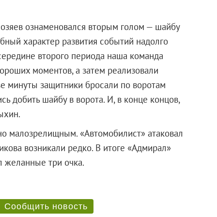
хозяев ознаменовался вторым голом — шайбу
обный характер развития событий надолго
середине второго периода наша команда
хороших моментов, а затем реализовали
две минуты защитники бросали по воротам
ь добить шайбу в ворота. И, в конце концов,
ыхин.
 но малозрелищным. «Автомобилист» атаковал
икова возникали редко. В итоге «Адмирал»
взял желанные три очка.
Сообщить новость