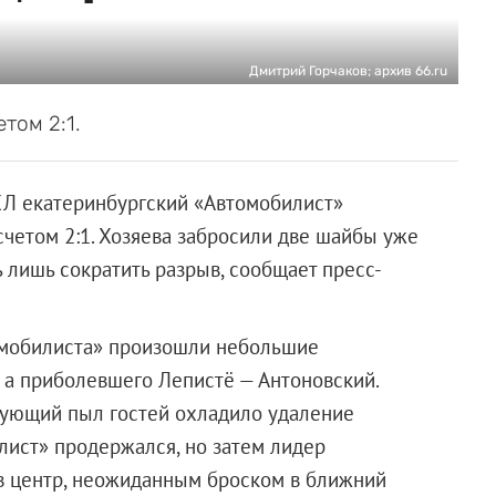
Дмитрий Горчаков; архив 66.ru
том 2:1.
ХЛ екатеринбургский «Автомобилист»
счетом 2:1. Хозяева забросили две шайбы уже
 лишь сократить разрыв, сообщает пресс-
томобилиста» произошли небольшие
 а приболевшего Лепистё — Антоновский.
кующий пыл гостей охладило удаление
ист» продержался, но затем лидер
в центр, неожиданным броском в ближний