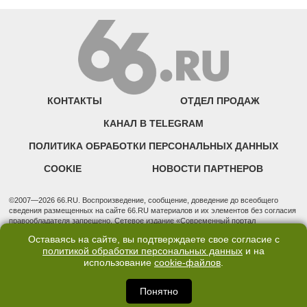
КОНТАКТЫ
ОТДЕЛ ПРОДАЖ
КАНАЛ В TELEGRAM
ПОЛИТИКА ОБРАБОТКИ ПЕРСОНАЛЬНЫХ ДАННЫХ
COOKIE
НОВОСТИ ПАРТНЕРОВ
©2007—2026 66.RU. Воспроизведение, сообщение, доведение до всеобщего
сведения размещенных на сайте 66.RU материалов и их элементов без согласия
правообладателя запрещено. Сетевое издание «Современный портал
Екатеринбурга — «66.ru» (18+) зарегистрировано Федеральной службой по
Оставаясь на сайте, вы подтверждаете свое согласие с
надзору в сфере связи, информационных технологий и массовых коммуникаций
политикой обработки персональных данных
и на
(Роскомнадзор). Регистрационный номер ЭЛ № ФС 77 - 76634 от 02.09.2019
использование
cookie-файлов
.
Учредитель: Общество с ограниченной ответственностью "66.ру". Юридический
адрес: 620014, Свердловская обл., г. Екатеринбург, ул. Бориса Ельцина, строение
3, оф. 7015 Фактический адрес редакции и отдела продаж: 620014, Свердловская
Понятно
обл., г. Екатеринбург, ул. Бориса Ельцина, д. 3, оф. 7015, +7 (343) 288-50-66
info@news.66.ru Главный редактор: Шлыков Дмитрий Владимирович