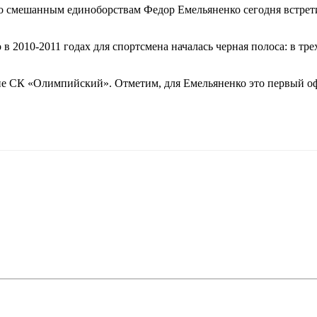
о смешанным единоборствам Федор Емельяненко сегодня встре
о в
2010-2011
годах для спортсмена началась черная полоса: в тр
ене СК «Олимпийский». Отметим, для Емельяненко это первый оф