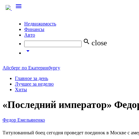
menu
Недвижимость
Финансы
Авто
search
close
arrow_drop_down
Айсберг по Екатеринбургу
Главное за день
Лучшее за неделю
Хиты
«Последний император» Федо
Федор Емельяненко
Титулованный боец сегодня проведет поединок в Москве с а