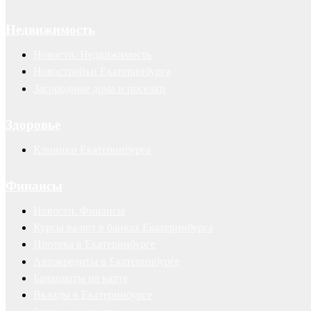
Недвижимость
Новости. Недвижимость
Новостройки Екатеринбурга
Загородные дома и поселки
Здоровье
Клиники Екатеринбурга
Финансы
Новости. Финансы
Курсы валют в банках Екатеринбурга
Ипотека в Екатеринбурге
Автокредиты в Екатеринбурге
Банкоматы на карте
Вклады в Екатеринбурге