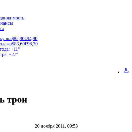
движимость
нансы
то
купка
$82,90
€94,90
одажа
$83,60
€96,30
года: +11°
втра +27°
perm_identity
ь трон
20 ноября 2011, 09:53