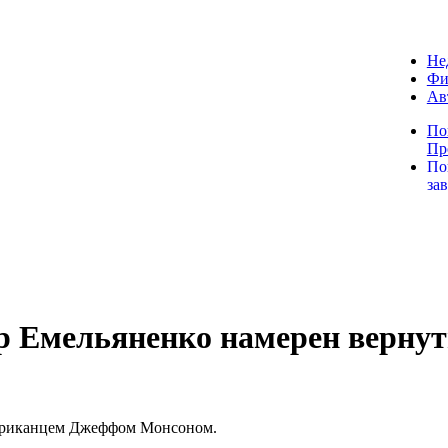
Не
Фи
Ав
По
Пр
По
за
р Емельяненко намерен вернут
мериканцем Джеффом Монсоном.