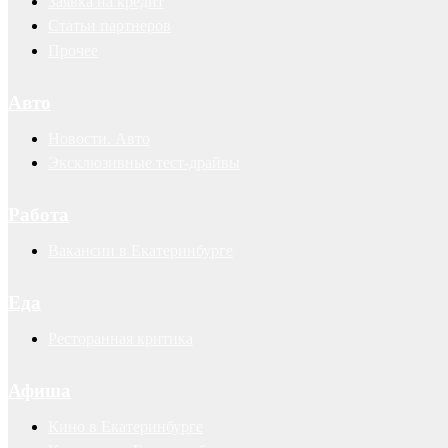
Заявка на кредит
Статьи партнеров
Прочее
Авто
Новости. Авто
Эксклюзивные тест-драйвы
Работа
Вакансии в Екатеринбурге
Еда
Ресторанная критика
Афиша
Кино в Екатеринбурге