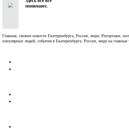
Здесь все всё
понимают.
Главные, свежие новости Екатеринбурга, России, мира. Репортажи, ин
популярных людей, события в Екатеринбурге, России, мире на главные 
Контакты
Редакция
Коммерческий отдел
Напишите нам
Мобильная версия
Пользовательское соглашение
Реклама
Медиакит