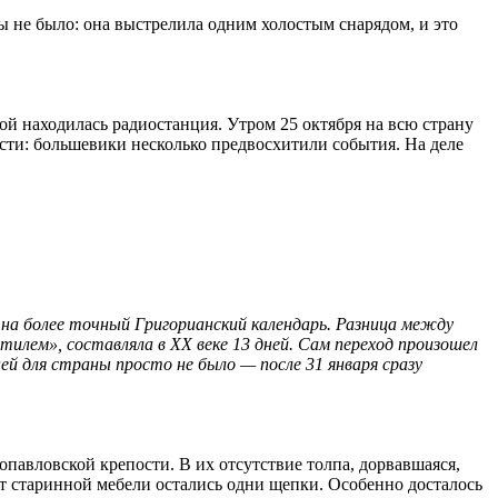
ы не было: она выстрелила одним холостым снарядом, и это
ой находилась радиостанция. Утром 25 октября на всю страну
ости: большевики несколько предвосхитили события. На деле
 на более точный Григорианский календарь. Разница между
лем», составляла в XX веке 13 дней. Сам переход произошел
ей для страны просто не было — после 31 января сразу
павловской крепости. В их отсутствие толпа, дорвавшаяся,
 от старинной мебели остались одни щепки. Особенно досталось