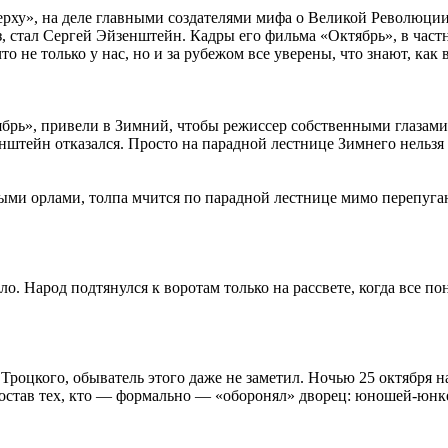
верху», на деле главными создателями мифа о Великой Революции
, стал Сергей
Эйзенштейн. Кадры его фильма «Октябрь», в част
о не только у нас, но и за рубежом все уверены, что знают, как 
брь», привели в Зимний, чтобы режиссер собственными глазами
нштейн отказался. Просто на парадной лестнице Зимнего нельзя
ыми орлами, толпа мчится по парадной лестнице мимо перепуган
Народ подтянулся к воротам только на рассвете, когда все поня
м Троцкого, обыватель этого даже не заметил. Ночью 25 октября
став тех, кто — формально — «оборонял» дворец: юношей-юнке