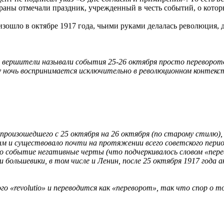
аны отмечали праздник, учрежденный в честь событий, о которы
изошло в октябре 1917 года, чьими руками делалась революция, 
е вершители называли события
25-26
октября просто переворотом
ту ночь воспринимается исключительно в революционном контекс
произошедшего с 25 октября на 26 октября (по старому стилю),
 и существовало почти на протяжении всего советского перио
то событие негативные черты (что подчеркивалось словом «пер
и большевики, в том числе и Ленин, после 25 октября 1917 года
го «revolutio» и переводится как «переворот», так что спор о 