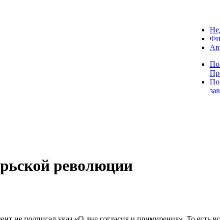
Не
Фи
Ав
По
Пр
По
за
брьской революции
нт не подписал указ «О дне согласия и примирения». То есть все