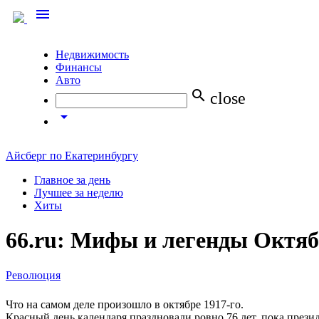
menu
Недвижимость
Финансы
Авто
search
close
arrow_drop_down
Айсберг по Екатеринбургу
Главное за день
Лучшее за неделю
Хиты
66.ru: Мифы и легенды Октя
Революция
Что на самом деле произошло в октябре 1917-го.
Красный день календаря праздновали ровно 76 лет, пока президе