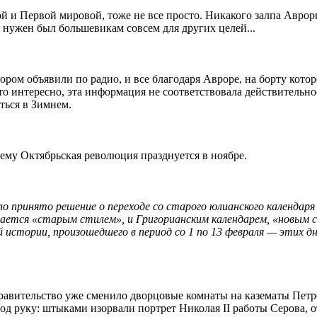
й и Первой мировой, тоже не все просто. Никакого залпа Аврор
н нужен был большевикам совсем для других целей...
ром объявили по радио, и все благодаря Авроре, на борту котор
то интересно, эта информация не соответствовала действительн
ться в Зимнем.
очему Октябрьская революция празднуется в ноябре.
о принято решение о переходе со старого юлианского календаря
тся «старым стилем», и Григорианским календарем, «новым сти
 истории, произошедшего в период со 1 по 13 февраля — этих дн
равительство уже сменило дворцовые комнаты на казематы Петро
 под руку: штыками изорвали портрет Николая II работы Серова,