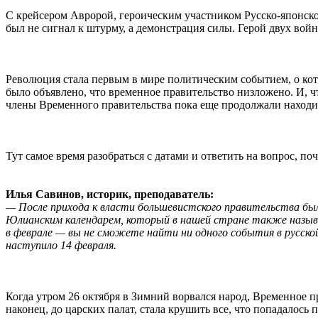
С крейсером Авророй, героическим участником Русско-японско
был не сигнал к штурму, а демонстрация силы. Герой двух вой
Революция стала первым в мире политическим событием, о кото
было объявлено, что временное правительство низложено. И, ч
члены Временного правительства пока еще продолжали находи
Тут самое время разобраться с датами и ответить на вопрос, п
Илья Савинов, историк, преподаватель:
— После прихода к власти большевистского правительства был
Юлианским календарем, который в нашей стране также называе
в феврале — вы не сможете найти ни одного события в русской
наступило 14 февраля.
Когда утром 26 октября в Зимний ворвался народ, Временное п
наконец, до царских палат, стала крушить все, что попадалось