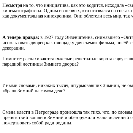
Несмотря на то, что инициатива, как это водится, исходила «с
кинематографисты. Одним из первых, кто отозвался на госзаказ
как документальная кинохроника. Они облетели весь мир, так чт
А теперь правда:
в 1927 году Эйзенштейна, снимавшего «Октя
использовать дворец как площадку для съемок фильма, но Эйзе
декорации.
Помните: распахиваются тяжелые решетчатые ворота с двуглав
парадной лестницы Зимнего дворца?
Иными словами, никаких тысяч, штурмовавших Зимний, не было. 
«брал» Зимний на самом деле?
Смена власти в Петрограде произошла
так тихо, что, по слова
препятствий вошли в Зимний и обезоружили малочисленный со
пожертвовать собой ради родины.