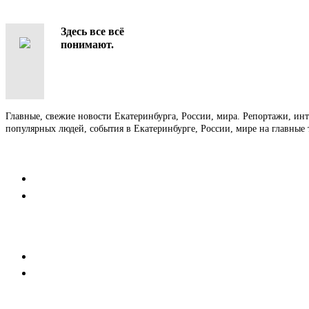
Здесь все всё
понимают.
Главные, свежие новости Екатеринбурга, России, мира. Репортажи, ин
популярных людей, события в Екатеринбурге, России, мире на главные 
Контакты
Редакция
Коммерческий отдел
Напишите нам
Мобильная версия
Пользовательское соглашение
Реклама