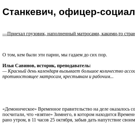
Станкевич, офицер-социали
—Приехал грузовик, наполненный матросами, какими-то странно
О том, кем были эти парни, мы гадаем до сих пор.
Илья Савинов, историк, преподаватель:
— Красный день календаря вызывает большое количество ассо
противостоящее матросам, крестьянам и рабочим...
«Демоническое» Временное правительство на деле оказалось со
посчитали, что «взятие» Зимнего, в котором находится Временн
рано утром, в 11 часов 25 октября, забыв дать напутствие свои