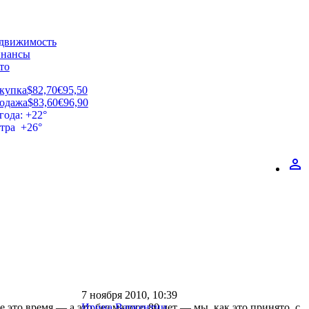
движимость
нансы
то
купка
$82,70
€95,50
одажа
$83,60
€96,90
года: +22°
втра +26°
perm_identity
7 ноября 2010, 10:39
 это время — а это без малого 80 лет — мы, как это принято, с
Ирина Варкентин