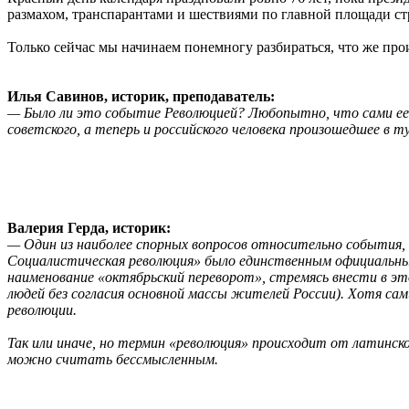
размахом, транспарантами и шествиями по главной площади стр
Только сейчас мы начинаем понемногу разбираться, что же про
Илья Савинов, историк, преподаватель:
— Было ли это событие Революцией? Любопытно, что сами е
советского, а теперь и российского человека произошедшее в 
Валерия Герда, историк:
— Один из наиболее спорных вопросов относительно события, 
Социалистическая революция» было единственным официальным
наименование «октябрьский переворот», стремясь внести в э
людей без согласия основной массы жителей России). Хотя сам
революции.
Так или иначе, но термин «революция» происходит от латинско
можно считать бессмысленным.