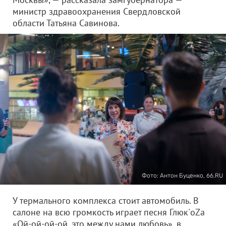
министр здравоохранения Свердловской
области Татьяна Савинова.
Фото: Антон Буценко, 66.RU
У термального комплекса стоит автомобиль. В
салоне на всю громкость играет песня Глюк'oZa
«Ой-ой-ой-ой, это между нами любовь», в