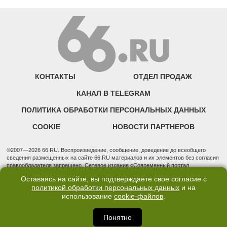
КОНТАКТЫ
ОТДЕЛ ПРОДАЖ
КАНАЛ В TELEGRAM
ПОЛИТИКА ОБРАБОТКИ ПЕРСОНАЛЬНЫХ ДАННЫХ
COOKIE
НОВОСТИ ПАРТНЕРОВ
©2007—2026 66.RU. Воспроизведение, сообщение, доведение до всеобщего
сведения размещенных на сайте 66.RU материалов и их элементов без согласия
правообладателя запрещено. Сетевое издание «Современный портал
Екатеринбурга — «66.ru» (18+) зарегистрировано Федеральной службой по
Оставаясь на сайте, вы подтверждаете свое согласие с
надзору в сфере связи, информационных технологий и массовых коммуникаций
политикой обработки персональных данных
и на
(Роскомнадзор). Регистрационный номер ЭЛ № ФС 77 - 76634 от 02.09.2019
Учредитель: Общество с ограниченной ответственностью "66.ру". Юридический
использование
cookie-файлов
.
адрес: 620014, Свердловская обл., г. Екатеринбург, ул. Бориса Ельцина, строение
3, оф. 7015 Фактический адрес редакции и отдела продаж: 620014, Свердловская
Понятно
обл., г. Екатеринбург, ул. Бориса Ельцина, д. 3, оф. 7015, +7 (343) 288-50-66
info@news.66.ru Главный редактор: Шлыков Дмитрий Владимирович