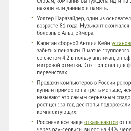
словам, компания вынуждена идти на э
накопители данных и память.
Уолтер Паразайдер, один из основател
возрасте 81 года. Музыкант скончался
болезнью Альцгеймера.
Капитан сборной Англии Кейн
установ
забитых пенальти. В матче группового
со счетом 4:2 в пользу англичан, он о
метровой отметки. Этот гол стал для 
первенствах.
Продажи компьютеров в России реко
купили примерно на треть меньше, чем
называют это самым серьезным спадом
рост цен: за год десктопы подорожали
комплектующих.
Россияне все чаще
отказываются
от пл
через pay-сервисы вырос на 44%, чер