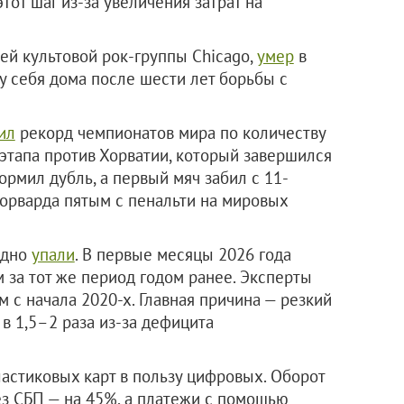
тот шаг из-за увеличения затрат на
ей культовой рок-группы Chicago,
умер
в
 у себя дома после шести лет борьбы с
ил
рекорд чемпионатов мира по количеству
 этапа против Хорватии, который завершился
формил дубль, а первый мяч забил с 11-
форварда пятым с пенальти на мировых
рдно
упали
. В первые месяцы 2026 года
 за тот же период годом ранее. Эксперты
 с начала 2020-х. Главная причина — резкий
 в 1,5–2 раза из-за дефицита
астиковых карт в пользу цифровых. Оборот
ез СБП — на 45%, а платежи с помощью