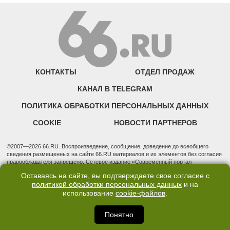
КОНТАКТЫ
ОТДЕЛ ПРОДАЖ
КАНАЛ В TELEGRAM
ПОЛИТИКА ОБРАБОТКИ ПЕРСОНАЛЬНЫХ ДАННЫХ
COOKIE
НОВОСТИ ПАРТНЕРОВ
©2007—2026 66.RU. Воспроизведение, сообщение, доведение до всеобщего
сведения размещенных на сайте 66.RU материалов и их элементов без согласия
правообладателя запрещено. Сетевое издание «Современный портал
Екатеринбурга — «66.ru» (18+) зарегистрировано Федеральной службой по
Оставаясь на сайте, вы подтверждаете свое согласие с
надзору в сфере связи, информационных технологий и массовых коммуникаций
политикой обработки персональных данных
и на
(Роскомнадзор). Регистрационный номер ЭЛ № ФС 77 - 76634 от 02.09.2019
Учредитель: Общество с ограниченной ответственностью "66.ру". Юридический
использование
cookie-файлов
.
адрес: 620014, Свердловская обл., г. Екатеринбург, ул. Бориса Ельцина, строение
3, оф. 7015 Фактический адрес редакции и отдела продаж: 620014, Свердловская
Понятно
обл., г. Екатеринбург, ул. Бориса Ельцина, д. 3, оф. 7015, +7 (343) 288-50-66
info@news.66.ru Главный редактор: Шлыков Дмитрий Владимирович