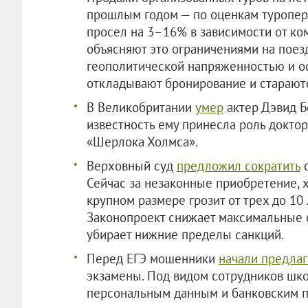
прошлым годом — по оценкам туропера
просел на 3–16% в зависимости от ко
объясняют это ограничениями на поез
геополитической напряженностью и о
откладывают бронирование и старают
В Великобритании
умер
актер Дэвид Б
известность ему принесла роль докто
«Шерлока Холмса».
Верховный суд
предложил сократить
с
Сейчас за незаконные приобретение, х
крупном размере грозит от трех до 10 л
Законопроект снижает максимальные с
убирает нижние пределы санкций.
Перед ЕГЭ мошенники
начали предлаг
экзамены. Под видом сотрудников шко
персональным данным и банковским 