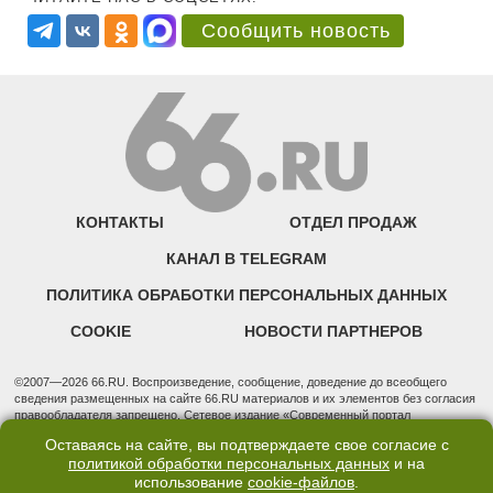
Сообщить новость
КОНТАКТЫ
ОТДЕЛ ПРОДАЖ
КАНАЛ В TELEGRAM
ПОЛИТИКА ОБРАБОТКИ ПЕРСОНАЛЬНЫХ ДАННЫХ
COOKIE
НОВОСТИ ПАРТНЕРОВ
©2007—2026 66.RU. Воспроизведение, сообщение, доведение до всеобщего
сведения размещенных на сайте 66.RU материалов и их элементов без согласия
правообладателя запрещено. Сетевое издание «Современный портал
Екатеринбурга — «66.ru» (18+) зарегистрировано Федеральной службой по
Оставаясь на сайте, вы подтверждаете свое согласие с
надзору в сфере связи, информационных технологий и массовых коммуникаций
политикой обработки персональных данных
и на
(Роскомнадзор). Регистрационный номер ЭЛ № ФС 77 - 76634 от 02.09.2019
использование
cookie-файлов
.
Учредитель: Общество с ограниченной ответственностью "66.ру". Юридический