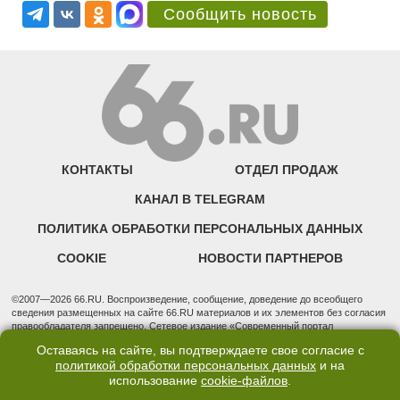
Сообщить новость
КОНТАКТЫ
ОТДЕЛ ПРОДАЖ
КАНАЛ В TELEGRAM
ПОЛИТИКА ОБРАБОТКИ ПЕРСОНАЛЬНЫХ ДАННЫХ
COOKIE
НОВОСТИ ПАРТНЕРОВ
©2007—2026 66.RU. Воспроизведение, сообщение, доведение до всеобщего
сведения размещенных на сайте 66.RU материалов и их элементов без согласия
правообладателя запрещено. Сетевое издание «Современный портал
Екатеринбурга — «66.ru» (18+) зарегистрировано Федеральной службой по
Оставаясь на сайте, вы подтверждаете свое согласие с
надзору в сфере связи, информационных технологий и массовых коммуникаций
политикой обработки персональных данных
и на
(Роскомнадзор). Регистрационный номер ЭЛ № ФС 77 - 76634 от 02.09.2019
использование
cookie-файлов
.
Учредитель: Общество с ограниченной ответственностью "66.ру". Юридический
адрес: 620014, Свердловская обл., г. Екатеринбург, ул. Бориса Ельцина, строение