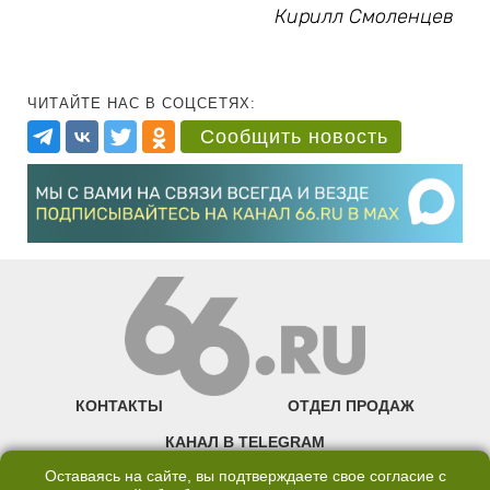
Кирилл Смоленцев
ЧИТАЙТЕ НАС В СОЦСЕТЯХ:
Сообщить новость
КОНТАКТЫ
ОТДЕЛ ПРОДАЖ
КАНАЛ В TELEGRAM
Оставаясь на сайте, вы подтверждаете свое согласие с
ПОЛИТИКА ОБРАБОТКИ ПЕРСОНАЛЬНЫХ ДАННЫХ