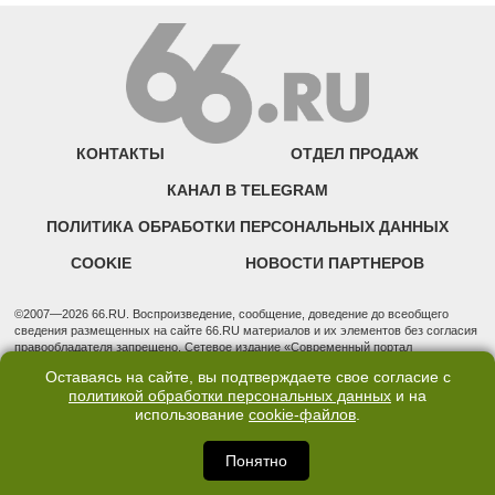
КОНТАКТЫ
ОТДЕЛ ПРОДАЖ
КАНАЛ В TELEGRAM
ПОЛИТИКА ОБРАБОТКИ ПЕРСОНАЛЬНЫХ ДАННЫХ
COOKIE
НОВОСТИ ПАРТНЕРОВ
©2007—2026 66.RU. Воспроизведение, сообщение, доведение до всеобщего
сведения размещенных на сайте 66.RU материалов и их элементов без согласия
правообладателя запрещено. Сетевое издание «Современный портал
Екатеринбурга — «66.ru» (18+) зарегистрировано Федеральной службой по
Оставаясь на сайте, вы подтверждаете свое согласие с
надзору в сфере связи, информационных технологий и массовых коммуникаций
политикой обработки персональных данных
и на
(Роскомнадзор). Регистрационный номер ЭЛ № ФС 77 - 76634 от 02.09.2019
использование
cookie-файлов
.
Учредитель: Общество с ограниченной ответственностью "66.ру". Юридический
адрес: 620014, Свердловская обл., г. Екатеринбург, ул. Бориса Ельцина, строение
3, оф. 7015 Фактический адрес редакции и отдела продаж: 620014, Свердловская
Понятно
обл., г. Екатеринбург, ул. Бориса Ельцина, д. 3, оф. 7015, +7 (343) 288-50-66
info@news.66.ru Главный редактор: Шлыков Дмитрий Владимирович