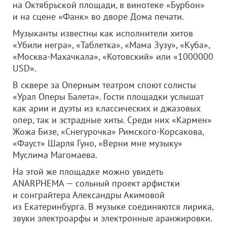
на Октябрьской площади, в винотеке «Бурбон»
и на сцене «Фанк» во дворе Дома печати.
Музыканты известны как исполнители хитов
«Убили негра», «Таблетка», «Мама Зузу», «Куба»,
«Москва-Махачкала», «Котовский» или «1000000
USD».
В сквере за Оперным театром споют солисты
«Урал Оперы Балета». Гости площадки услышат
как арии и дуэты из классических и джазовых
опер, так и эстрадные хиты. Среди них «Кармен»
Жожа Бизе, «Снегурочка» Римского-Корсакова,
«Фауст» Шарля Гуно, «Верни мне музыку»
Муслима Магомаева.
На этой же площадке можно увидеть
ANARPHEMA — сольный проект арфистки
и сонграйтера Александры Акимовой
из Екатеринбурга. В музыке соединяются лирика,
звуки электроарфы и электронные аранжировки.