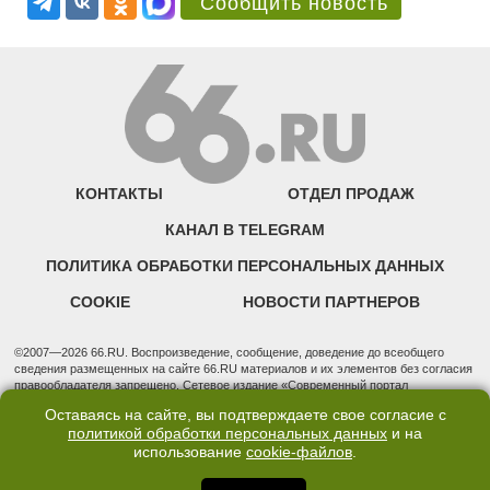
Сообщить новость
КОНТАКТЫ
ОТДЕЛ ПРОДАЖ
КАНАЛ В TELEGRAM
ПОЛИТИКА ОБРАБОТКИ ПЕРСОНАЛЬНЫХ ДАННЫХ
COOKIE
НОВОСТИ ПАРТНЕРОВ
©2007—2026 66.RU. Воспроизведение, сообщение, доведение до всеобщего
сведения размещенных на сайте 66.RU материалов и их элементов без согласия
правообладателя запрещено. Сетевое издание «Современный портал
Екатеринбурга — «66.ru» (18+) зарегистрировано Федеральной службой по
Оставаясь на сайте, вы подтверждаете свое согласие с
надзору в сфере связи, информационных технологий и массовых коммуникаций
политикой обработки персональных данных
и на
(Роскомнадзор). Регистрационный номер ЭЛ № ФС 77 - 76634 от 02.09.2019
использование
cookie-файлов
.
Учредитель: Общество с ограниченной ответственностью "66.ру". Юридический
адрес: 620014, Свердловская обл., г. Екатеринбург, ул. Бориса Ельцина, строение
3, оф. 7015 Фактический адрес редакции и отдела продаж: 620014, Свердловская