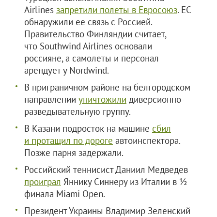
Airlines
запретили полеты в Евросоюз
. ЕС
обнаружили ее связь с Россией.
Правительство Финляндии считает,
что Southwind Airlines основали
россияне, а самолеты и персонал
арендует у Nordwind.
В приграничном районе на белгородском
направлении
уничтожили
диверсионно-
разведывательную группу.
В Казани подросток на машине
сбил
и протащил по дороге
автоинспектора.
Позже парня задержали.
Российский теннисист Даниил Медведев
проиграл
Яннику Синнеру из Италии в ½
финала Miami Open.
Президент Украины Владимир Зеленский