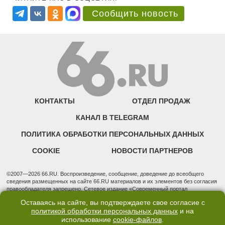
Сообщить новость
КОНТАКТЫ
ОТДЕЛ ПРОДАЖ
КАНАЛ В TELEGRAM
ПОЛИТИКА ОБРАБОТКИ ПЕРСОНАЛЬНЫХ ДАННЫХ
COOKIE
НОВОСТИ ПАРТНЕРОВ
©2007—2026 66.RU. Воспроизведение, сообщение, доведение до всеобщего
сведения размещенных на сайте 66.RU материалов и их элементов без согласия
правообладателя запрещено. Сетевое издание «Современный портал
Екатеринбурга — «66.ru» (18+) зарегистрировано Федеральной службой по
Оставаясь на сайте, вы подтверждаете свое согласие с
надзору в сфере связи, информационных технологий и массовых коммуникаций
политикой обработки персональных данных
и на
(Роскомнадзор). Регистрационный номер ЭЛ № ФС 77 - 76634 от 02.09.2019
использование
cookie-файлов
.
Учредитель: Общество с ограниченной ответственностью "66.ру". Юридический