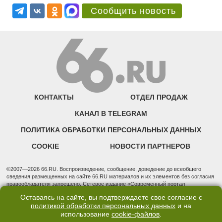
Сообщить новость
КОНТАКТЫ
ОТДЕЛ ПРОДАЖ
КАНАЛ В TELEGRAM
ПОЛИТИКА ОБРАБОТКИ ПЕРСОНАЛЬНЫХ ДАННЫХ
COOKIE
НОВОСТИ ПАРТНЕРОВ
©2007—2026 66.RU. Воспроизведение, сообщение, доведение до всеобщего
сведения размещенных на сайте 66.RU материалов и их элементов без согласия
правообладателя запрещено. Сетевое издание «Современный портал
Екатеринбурга — «66.ru» (18+) зарегистрировано Федеральной службой по
Оставаясь на сайте, вы подтверждаете свое согласие с
надзору в сфере связи, информационных технологий и массовых коммуникаций
политикой обработки персональных данных
и на
(Роскомнадзор). Регистрационный номер ЭЛ № ФС 77 - 76634 от 02.09.2019
использование
cookie-файлов
.
Учредитель: Общество с ограниченной ответственностью "66.ру". Юридический
адрес: 620014, Свердловская обл., г. Екатеринбург, ул. Бориса Ельцина, строение