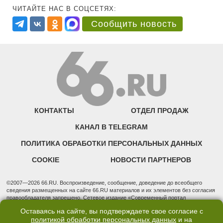
ЧИТАЙТЕ НАС В СОЦСЕТЯХ:
Сообщить новость
КОНТАКТЫ
ОТДЕЛ ПРОДАЖ
КАНАЛ В TELEGRAM
ПОЛИТИКА ОБРАБОТКИ ПЕРСОНАЛЬНЫХ ДАННЫХ
COOKIE
НОВОСТИ ПАРТНЕРОВ
©2007—2026 66.RU. Воспроизведение, сообщение, доведение до всеобщего
сведения размещенных на сайте 66.RU материалов и их элементов без согласия
правообладателя запрещено. Сетевое издание «Современный портал
Екатеринбурга — «66.ru» (18+) зарегистрировано Федеральной службой по
Оставаясь на сайте, вы подтверждаете свое согласие с
надзору в сфере связи, информационных технологий и массовых коммуникаций
политикой обработки персональных данных
и на
(Роскомнадзор). Регистрационный номер ЭЛ № ФС 77 - 76634 от 02.09.2019