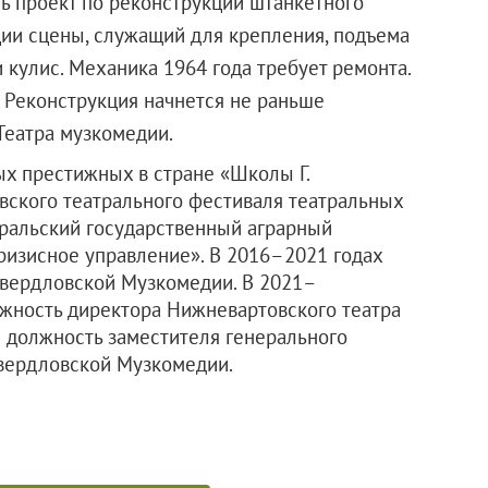
ть проект по реконструкции штанкетного
ции сцены, служащий для крепления, подъема
и кулис. Механика 1964 года требует ремонта.
. Реконструкция начнется не раньше
тор Театра музкомедии.
х престижных в стране «Школы Г.
овского театрального фестиваля театральных
Уральский государственный аграрный
ризисное управление». В 2016–2021 годах
свердловской Музкомедии. В 2021–
жность директора Нижневартовского театра
л должность заместителя генерального
свердловской Музкомедии.