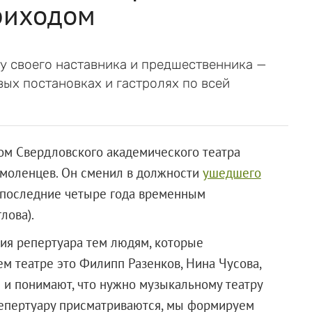
приходом
 своего наставника и предшественника —
ых постановках и гастролях по всей
ом Свердловского академического театра
Смоленцев. Он сменил в должности
ушедшего
последние четыре года временным
лова).
ия репертуара тем людям, которые
м театре это Филипп Разенков, Нина Чусова,
е и понимают, что нужно музыкальному театру
 репертуару присматриваются, мы формируем