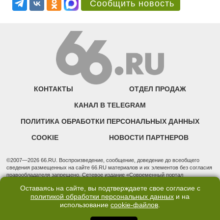
Сообщить новость
КОНТАКТЫ
ОТДЕЛ ПРОДАЖ
КАНАЛ В TELEGRAM
ПОЛИТИКА ОБРАБОТКИ ПЕРСОНАЛЬНЫХ ДАННЫХ
COOKIE
НОВОСТИ ПАРТНЕРОВ
©2007—2026 66.RU. Воспроизведение, сообщение, доведение до всеобщего
сведения размещенных на сайте 66.RU материалов и их элементов без согласия
правообладателя запрещено. Сетевое издание «Современный портал
Екатеринбурга — «66.ru» (18+) зарегистрировано Федеральной службой по
Оставаясь на сайте, вы подтверждаете свое согласие с
надзору в сфере связи, информационных технологий и массовых коммуникаций
политикой обработки персональных данных
и на
(Роскомнадзор). Регистрационный номер ЭЛ № ФС 77 - 76634 от 02.09.2019
использование
cookie-файлов
.
Учредитель: Общество с ограниченной ответственностью "66.ру". Юридический
адрес: 620014, Свердловская обл., г. Екатеринбург, ул. Бориса Ельцина, строение
3, оф. 7015 Фактический адрес редакции и отдела продаж: 620014, Свердловская