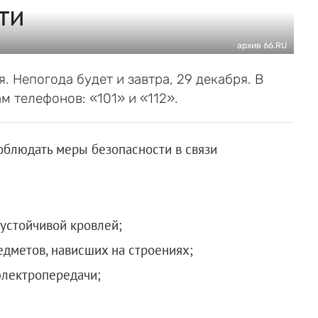
ти
архив 66.RU
. Непогода будет и завтра, 29 декабря. В
м телефонов: «101» и «112».
облюдать меры безопасности в связи
еустойчивой кровлей;
едметов, нависших на строениях;
электропередачи;