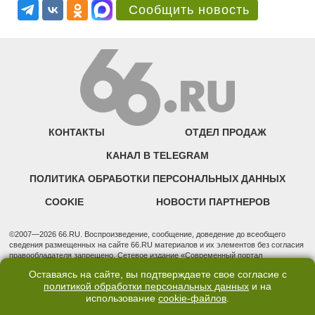
Сообщить новость
КОНТАКТЫ
ОТДЕЛ ПРОДАЖ
КАНАЛ В TELEGRAM
ПОЛИТИКА ОБРАБОТКИ ПЕРСОНАЛЬНЫХ ДАННЫХ
COOKIE
НОВОСТИ ПАРТНЕРОВ
©2007—2026 66.RU. Воспроизведение, сообщение, доведение до всеобщего
сведения размещенных на сайте 66.RU материалов и их элементов без согласия
правообладателя запрещено. Сетевое издание «Современный портал
Екатеринбурга — «66.ru» (18+) зарегистрировано Федеральной службой по
Оставаясь на сайте, вы подтверждаете свое согласие с
надзору в сфере связи, информационных технологий и массовых коммуникаций
политикой обработки персональных данных
и на
(Роскомнадзор). Регистрационный номер ЭЛ № ФС 77 - 76634 от 02.09.2019
использование
cookie-файлов
.
Учредитель: Общество с ограниченной ответственностью "66.ру". Юридический
адрес: 620014, Свердловская обл., г. Екатеринбург, ул. Бориса Ельцина, строение