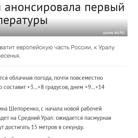
и анонсировала первый
пературы
архив 66.RU
ватит европейскую часть России, к Уралу
есенья.
тся облачная погода, почти повсеместно
ю составит +3…+8 градусов, днем +9…+14
ина Шепоренко, с начала новой рабочей
идет на Средний Урал: ожидается пасмурная
т достигать 15 метров в секунду.