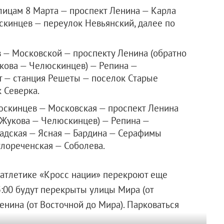
улицам 8 Марта — проспект Ленина — Карла
кинцев — переулок Невьянский, далее по
 — Московской — проспекту Ленина (обратно
кова — Челюскинцев) — Репина —
т — станция Решеты — поселок Старые
 Северка.
юскинцев — Московская — проспект Ленина
 Жукова — Челюскинцев) — Репина —
радская — Ясная — Бардина — Серафимы
лореченская — Соболева.
 атлетике «Кросс нации» перекроют еще
5:00 будут перекрыты улицы Мира (от
нина (от Восточной до Мира). Парковаться