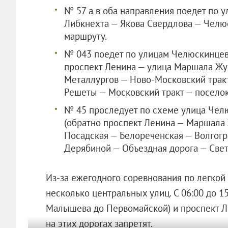
№ 57 а в оба направления поедет по 
Либкнехта — Якова Свердлова — Челюс
маршруту.
№ 043 поедет по улицам Челюскинцев
проспект Ленина — улица Маршала Жу
Металлургов — Ново-Московский трак
Решеты — Московский тракт — поселок
№ 45 проследует по схеме улица Чел
(обратно проспект Ленина — Маршала
Посадская — Белореченская — Волгог
Дерябиной — Объездная дорога — Свет
Из-за ежегодного соревнования по легкой
несколько центральных улиц. С 06:00 до 1
Малышева до Первомайской) и проспект Ле
на этих дорогах запретят.