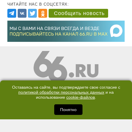
ЧИТАЙТЕ НАС В СОЦСЕТЯХ:
Сообщить новость
КОНТАКТЫ
ОТДЕЛ ПРОДАЖ
Оставаясь на сайте, вы подтверждаете свое согласие с
политикой обработки персональных данных
и на
КАНАЛ В TELEGRAM
использование
cookie-файлов
.
ПОЛИТИКА ОБРАБОТКИ ПЕРСОНАЛЬНЫХ ДАННЫХ
Понятно
COOKIE
©2007—2025 66.RU. Воспроизведение, сообщение, доведение до всеобщего