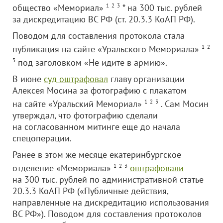
общество «Мемориал»
1
2
3
* на 300 тыс. рублей
за дискредитацию ВС РФ (ст. 20.3.3 КоАП РФ).
Поводом для составления протокола стала
публикация на сайте «Уральского Мемориала»
1
2
3
под заголовком «Не идите в армию».
В июне
суд оштрафовал
главу организации
Алексея Мосина за фотографию с плакатом
на сайте «Уральский Мемориал»
1
2
3
. Сам Мосин
утверждал, что фотографию сделали
на согласованном митинге еще до начала
спецоперации.
Ранее в этом же месяце екатеринбургское
отделение «Мемориала»
1
2
3
оштрафовали
на 300 тыс. рублей по административной статье
20.3.3 КоАП РФ («Публичные действия,
направленные на дискредитацию использования
ВС РФ»). Поводом для составления протоколов