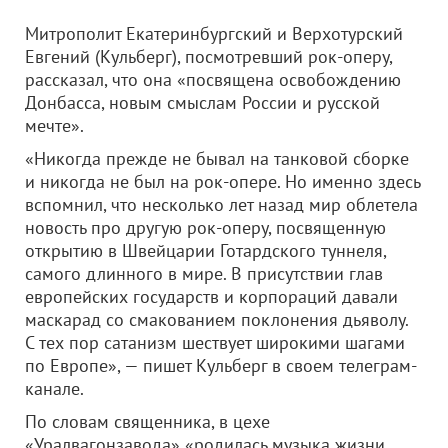
Митрополит Екатеринбургский и Верхотурский
Евгений (Кульберг), посмотревший рок-оперу,
рассказал, что она «посвящена освобождению
Донбасса, новым смыслам России и русской
мечте».
«Никогда прежде не бывал на танковой сборке
и никогда не был на рок-опере. Но именно здесь
вспомнил, что несколько лет назад мир облетела
новость про другую рок-оперу, посвященную
открытию в Швейцарии Готардского туннеля,
самого длинного в мире. В присутствии глав
европейских государств и корпораций давали
маскарад со смакованием поклонения дьяволу.
С тех пор сатанизм шествует широкими шагами
по Европе», — пишет Кульберг в своем телеграм-
канале.
По словам священника, в цехе
«Уралвагонзавода» «родилась музыка жизни,