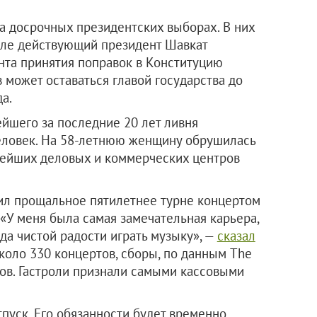
а досрочных президентских выборах. В них
исле действующий президент Шавкат
нта принятия поправок в Конституцию
 может оставаться главой государства до
а.
ейшего за последние 20 лет ливня
еловек. На 58-летнюю женщину обрушилась
жнейших деловых и коммерческих центров
ил прощальное пятилетнее турне концертом
 «У меня была самая замечательная карьера,
да чистой радости играть музыку», —
сказал
около 330 концертов, сборы, по данным The
ров. Гастроли признали самыми кассовыми
тпуск. Его обязанности будет временно