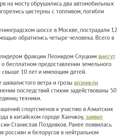
бря на мосту обрушились два автомобильных
агорелись цистерны с топливом, погибли
енинградском шоссе в Москве, пострадали 12
мощью обратились четыре человека. Всего в
с лидером фракции Леонидом Слуцким
внесут
 о бесплатном предоставлении земельного
е свыше 10 лет и имеющим детей.
е шквалистого ветра и грозы
возникли
нении последствий стихии задействованы 50
 единиц техники.
лашений спортсменов к участию в Азиатских
ода в китайском городе Ханчжоу,
заявил
сии Станислав Поздняков. Ранее появилась
я россиян и белорусов в нейтральном