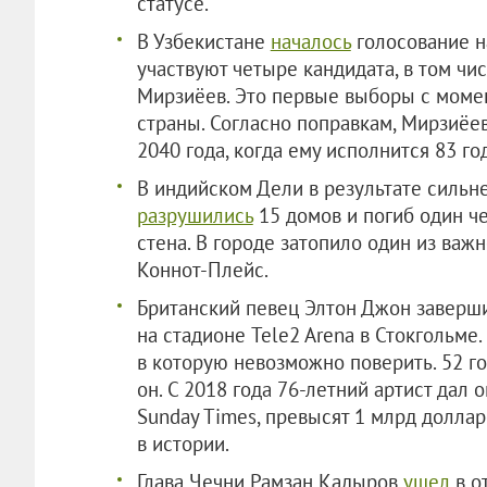
статусе.
В Узбекистане
началось
голосование н
участвуют четыре кандидата, в том ч
Мирзиёев. Это первые выборы с моме
страны. Согласно поправкам, Мирзиёев
2040 года, когда ему исполнится 83 год
В индийском Дели в результате сильн
разрушились
15 домов и погиб один ч
стена. В городе затопило один из ва
Коннот-Плейс.
Британский певец Элтон Джон заверш
на стадионе Tele2 Arena в Стокгольме.
в которую невозможно поверить. 52 го
он. С 2018 года 76-летний артист дал 
Sunday Times, превысят 1 млрд долла
в истории.
Глава Чечни Рамзан Кадыров
ушел
в о