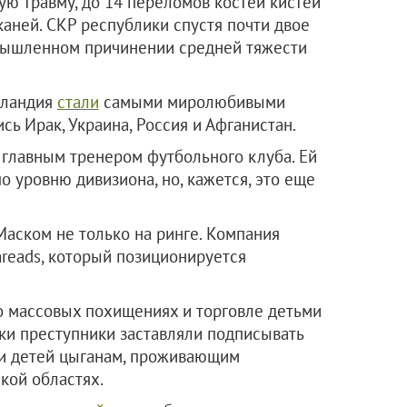
ю травму, до 14 переломов костей кистей
аней. СКР республики спустя почти двое
мышленном причинении средней тяжести
еландия
стали
самыми миролюбивыми
сь Ирак, Украина, Россия и Афганистан.
главным тренером футбольного клуба. Ей
о уровню дивизиона, но, кажется, это еще
аском не только на ринге. Компания
eads, который позиционируется
 массовых похищениях и торговле детьми
ки преступники заставляли подписывать
ли детей цыганам, проживающим
кой областях.