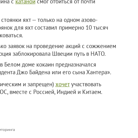
чина с
катаной
смог отбиться от почти
стоянки яхт — только на одном азово-
янок для яхт составил примерно 10 тысяч
коваться.
ко заявок на проведение акций с сожжением
рция заблокировала Швеции путь в НАТО.
 в Белом доме кокаин предназначался
дента Джо Байдена или его сына Хантера».
тическим и запрещен)
хочет
участвовать
С, вместе с Россией, Индией и Китаем.
иторинга