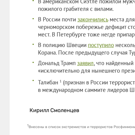
В американском Сиэтле пожилой муж
пожилого грабителя с вилами.
В России почти
закончились
места для 
черноморском побережье дефицит сто
мест. В Петербурге тоже негде припар
В полицию Швеции
поступило
несколь
Корана. После предыдущего случая Ту
Дональд Трамп
заявил
, что найденный
«исключительно для нынешнего прези
Талибан
(признан в России террорис
1
в международном саммите лидеров ШО
Кирилл Смоленцев
1
Внесены в список экстремистов и террористов Росфинмон