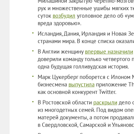
Милашиной закрытую черепно-мозгову
рук и множественные ушибы мягких тк
суток
возбудил
уголовное дело об «у
вреда здоровью».
Исландия, Дания, Ирландия и Новая З
странами мира. В конце списка оказали
В Англии женщину
впервые назначили
доверили команду только четвертого п
одна будущая голливудская история.
Марк Цукерберг поборется с Илоном М
бизнесмена
выпустила
приложение Thr
как основной конкурент Twitter.
В Ростовской области
раскрыли
дело о
из многодетных семей. Под видом опе
матерей документы, а потом продава
в Свердловской, Самарской и Ульяновс