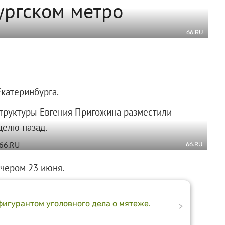
ургском метро
66.RU
катеринбурга.
структуры Евгения Пригожина разместили
делю назад.
66.RU
чером 23 июня.
фигурантом уголовного дела о мятеже.
>