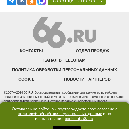
Сообщить новость
КОНТАКТЫ
ОТДЕЛ ПРОДАЖ
КАНАЛ В TELEGRAM
ПОЛИТИКА ОБРАБОТКИ ПЕРСОНАЛЬНЫХ ДАННЫХ
COOKIE
НОВОСТИ ПАРТНЕРОВ
©2007—2026 66.RU. Воспроизведение, сообщение, доведение до всеобщего
сведения размещенных на сайте 66.RU материалов и их элементов без согласия
правообладателя запрещено. Сетевое издание «Современный портал
Екатеринбурга — «66.ru» (18+) зарегистрировано Федеральной службой по
Оставаясь на сайте, вы подтверждаете свое согласие с
надзору в сфере связи, информационных технологий и массовых коммуникаций
политикой обработки персональных данных
и на
(Роскомнадзор). Регистрационный номер ЭЛ № ФС 77 - 76634 от 02.09.2019
использование
cookie-файлов
.
Учредитель: Общество с ограниченной ответственностью "66.ру". Юридический
адрес: 620014, Свердловская обл., г. Екатеринбург, ул. Бориса Ельцина, строение
3, оф. 7015 Фактический адрес редакции и отдела продаж: 620014, Свердловская