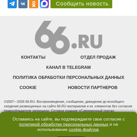
Сообщить новость
КОНТАКТЫ
ОТДЕЛ ПРОДАЖ
КАНАЛ В TELEGRAM
ПОЛИТИКА ОБРАБОТКИ ПЕРСОНАЛЬНЫХ ДАННЫХ
COOKIE
НОВОСТИ ПАРТНЕРОВ
©2007—2026 66.RU. Воспроизведение, сообщение, доведение до всеобщего
сведения размещенных на сайте 66.RU материалов и их элементов без согласия
правообладателя запрещено. Сетевое издание «Современный портал
Екатеринбурга — «66.ru» (18+) зарегистрировано Федеральной службой по
Оставаясь на сайте, вы подтверждаете свое согласие с
надзору в сфере связи, информационных технологий и массовых коммуникаций
политикой обработки персональных данных
и на
(Роскомнадзор). Регистрационный номер ЭЛ № ФС 77 - 76634 от 02.09.2019
Учредитель: Общество с ограниченной ответственностью "66.ру". Юридический
использование
cookie-файлов
.
адрес: 620014, Свердловская обл., г. Екатеринбург, ул. Бориса Ельцина, строение